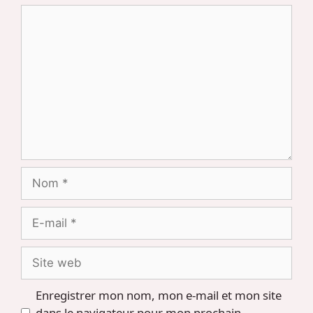
Commentaire
Nom
E-
mail
Site
web
Enregistrer mon nom, mon e-mail et mon site
dans le navigateur pour mon prochain