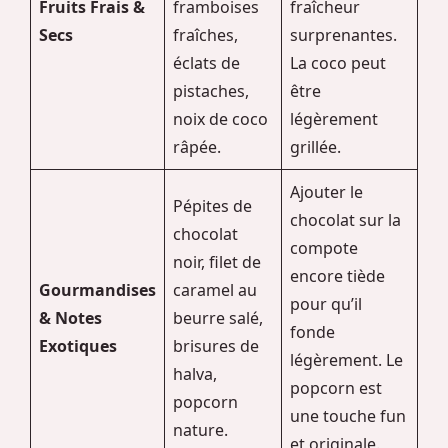
Fruits Frais &
framboises
fraîcheur
Secs
fraîches,
surprenantes.
éclats de
La coco peut
pistaches,
être
noix de coco
légèrement
râpée.
grillée.
Ajouter le
Pépites de
chocolat sur la
chocolat
compote
noir, filet de
encore tiède
Gourmandises
caramel au
pour qu’il
& Notes
beurre salé,
fonde
Exotiques
brisures de
légèrement. Le
halva,
popcorn est
popcorn
une touche fun
nature.
et originale.