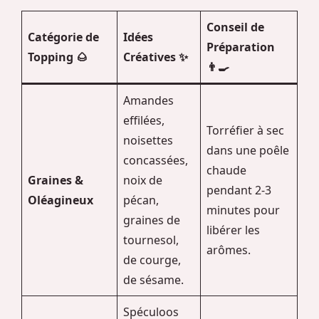
Conseil de
Catégorie de
Idées
Préparation
Topping 🌰
Créatives ✨
👨‍🍳
Amandes
effilées,
Torréfier à sec
noisettes
dans une poêle
concassées,
chaude
Graines &
noix de
pendant 2-3
Oléagineux
pécan,
minutes pour
graines de
libérer les
tournesol,
arômes.
de courge,
de sésame.
Spéculoos