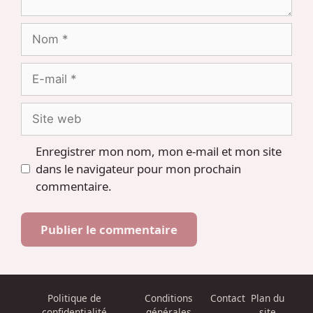
Nom
E-
mail
Site
web
Enregistrer mon nom, mon e-mail et mon site
dans le navigateur pour mon prochain
commentaire.
Politique de
Conditions
Contact
Plan du
confidentialité
générales
site