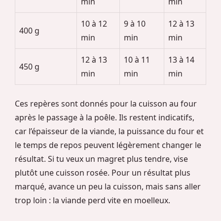
min
min
10 à 12
9 à 10
12 à 13
400 g
min
min
min
12 à 13
10 à 11
13 à 14
450 g
min
min
min
Ces repères sont donnés pour la cuisson au four
après le passage à la poêle. Ils restent indicatifs,
car l’épaisseur de la viande, la puissance du four et
le temps de repos peuvent légèrement changer le
résultat. Si tu veux un magret plus tendre, vise
plutôt une cuisson rosée. Pour un résultat plus
marqué, avance un peu la cuisson, mais sans aller
trop loin : la viande perd vite en moelleux.