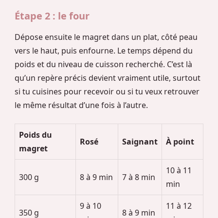
Étape 2 : le four
Dépose ensuite le magret dans un plat, côté peau
vers le haut, puis enfourne. Le temps dépend du
poids et du niveau de cuisson recherché. C’est là
qu’un repère précis devient vraiment utile, surtout
si tu cuisines pour recevoir ou si tu veux retrouver
le même résultat d’une fois à l’autre.
Poids du
Rosé
Saignant
À point
magret
10 à 11
300 g
8 à 9 min
7 à 8 min
min
9 à 10
11 à 12
350 g
8 à 9 min