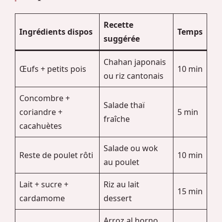
Recette
Ingrédients dispos
Temps
suggérée
Chahan japonais
Œufs + petits pois
10 min
ou riz cantonais
Concombre +
Salade thaï
coriandre +
5 min
fraîche
cacahuètes
Salade ou wok
Reste de poulet rôti
10 min
au poulet
Lait + sucre +
Riz au lait
15 min
cardamome
dessert
Arroz al horno