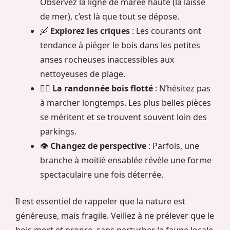
Observez la ligne de marée haute (la laisse
de mer), c’est là que tout se dépose.
🛶
Explorez les criques
: Les courants ont
tendance à piéger le bois dans les petites
anses rocheuses inaccessibles aux
nettoyeuses de plage.
🚶‍♀️
La randonnée bois flotté
: N’hésitez pas
à marcher longtemps. Les plus belles pièces
se méritent et se trouvent souvent loin des
parkings.
👁️
Changez de perspective
: Parfois, une
branche à moitié ensablée révèle une forme
spectaculaire une fois déterrée.
Il est essentiel de rappeler que la nature est
généreuse, mais fragile. Veillez à ne prélever que le
bois mort et propre, sans perturber la faune locale