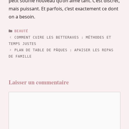
petit souffle nouveau qu’on aime tant. C’est discret,
mais puissant. Et parfois, c’est exactement ce dont
on a besoin.
CATÉGORIES
BEAUTÉ
COMMENT CUIRE LES BETTERAVES : MÉTHODES ET
TEMPS JUSTES
PLAN DE TABLE DE PÂQUES : APAISER LES REPAS
DE FAMILLE
Laisser un commentaire
Commentaire