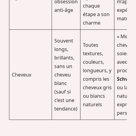
obsession
m’appor
chaque
anti-âge
expérien
étape a son
maturité
charme
« Mes
Souvent
Toutes
cheveux,
longs,
textures,
soient s
brillants,
couleurs,
avec de
sans un
longueurs, y
produit
Cheveux
cheveu
compris les
Schwar
blanc
cheveux gris
ou laiss
(sauf si
ou blancs
naturel,
c’est une
naturels
exprime
tendance)
personna