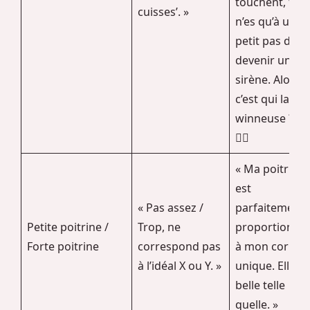
touchent, tu
cuisses’. »
n’es qu’à un
petit pas de
devenir une
sirène. Alors,
c’est qui la
winneuse ? » 
🧜‍♀️
« Ma poitrine
est
« Pas assez /
parfaitement
Petite poitrine /
Trop, ne
proportionné
Forte poitrine
correspond pas
à mon corps
à l’idéal X ou Y. »
unique. Elle es
belle telle
quelle. »