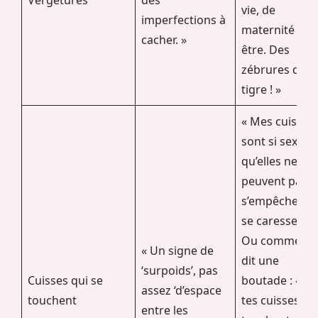
Vergetures
des
vie, de
imperfections à
maternité peu
cacher. »
être. Des
zébrures de
tigre ! »
« Mes cuisses
sont si sexy
qu’elles ne
peuvent pas
s’empêcher d
se caresser. »
Ou comme le
« Un signe de
dit une
‘surpoids’, pas
Cuisses qui se
boutade : « Si
assez ‘d’espace
touchent
tes cuisses se
entre les