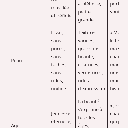
athlétique,
porte e
musclée
petite,
soutient
et définie
grande…
Lisse,
Textures
« Ma pe
sans
variées,
le témoi
pores,
grains de
ma vie,
sans
beauté,
chaque
Peau
taches,
cicatrices,
marque 
sans
vergetures,
une part
rides,
rides
mon
unifiée
d’expression
histoire.
La beauté
« Je chér
s’exprime à
Jeunesse
chaque 
tous les
éternelle,
qui pass
Âge
âges,