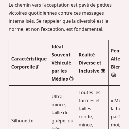
Le chemin vers l’acceptation est pavé de petites
victoires quotidiennes contre ces messages
internalisés. Se rappeler que la diversité est la
norme, et non l’exception, est fondamental.
Idéal
Pensée
Souvent
Réalité
Caractéristique
Alterna
Véhiculé
Diverse et
Corporelle 💃
Bienvei
par les
Inclusive 🌍
🤔
Médias 📺
Toutes les
Ultra-
formes et
« Mon c
mince,
tailles :
la form
taille de
ronde,
parfaite
Silhouette
guêpe, ou
mince,
moi, il 
très