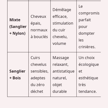
Le
Démêlage
compromis
Cheveux
efficace,
Mixte
parfait
épais,
stimulation
(Sanglier
pour
normaux
du cuir
+ Nylon)
dompter
à bouclés
chevelu,
les
volume
crinières.
Cuirs
Massage
Un choix
chevelus
relaxant,
écologique
Sanglier
sensibles,
antistatique
et
+ Bois
adeptes
naturel,
esthétique
du zéro
objet
très
déchet
durable
tendance.